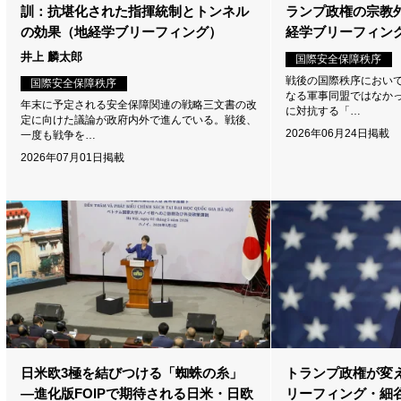
訓：抗堪化された指揮統制とトンネル
ランプ政権の宗教
の効果（地経学ブリーフィング）
経学ブリーフィング
井上 麟太郎
国際安全保障秩序
戦後の国際秩序におい
国際安全保障秩序
なる軍事同盟ではなか
年末に予定される安全保障関連の戦略三文書の改
に対抗する「…
定に向けた議論が政府内外で進んでいる。戦後、
2026年06月24日掲載
一度も戦争を…
2026年07月01日掲載
日米欧3極を結びつける「蜘蛛の糸」
トランプ政権が変
―進化版FOIPで期待される日米・日欧
リーフィング・細谷