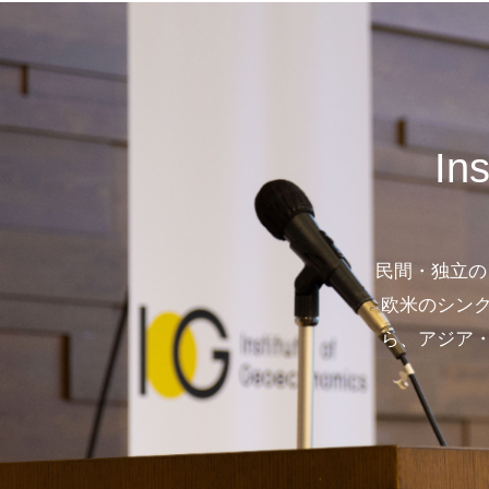
In
民間・独立の
欧米のシン
ら、アジア