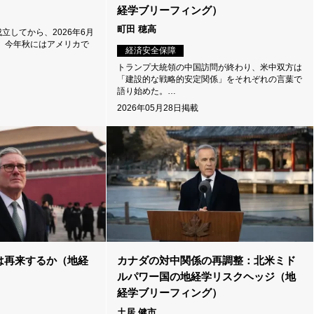
経学ブリーフィング）
町田 穂高
立してから、2026年6月
る。今年秋にはアメリカで
経済安全保障
トランプ大統領の中国訪問が終わり、米中双方は
「建設的な戦略的安定関係」をそれぞれの言葉で
語り始めた。…
2026年05月28日掲載
は再来するか（地経
カナダの対中関係の再調整：北米ミド
）
ルパワー国の地経学リスクヘッジ（地
経学ブリーフィング）
土居 健市