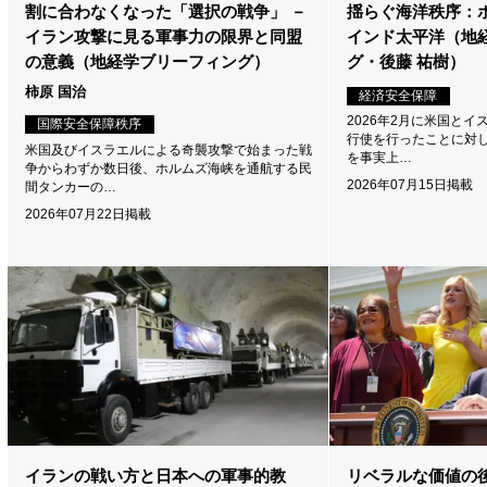
割に合わなくなった「選択の戦争」 －
揺らぐ海洋秩序：
イラン攻撃に見る軍事力の限界と同盟
インド太平洋（地
の意義（地経学ブリーフィング）
グ・後藤 祐樹）
柿原 国治
経済安全保障
2026年2月に米国と
国際安全保障秩序
行使を行ったことに対
米国及びイスラエルによる奇襲攻撃で始まった戦
を事実上…
争からわずか数日後、ホルムズ海峡を通航する民
2026年07月15日掲載
間タンカーの…
2026年07月22日掲載
イランの戦い方と日本への軍事的教
リベラルな価値の