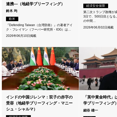
連携―（地経学ブリーフィング）
経済安全保障
鈴木 均
第二次トランプ政権が成
3日で、500日目とな
欧米
の中間…
『Defending Taiwan（台湾防衛）』の著者アイ
2026年06月02日掲載
ク・フレイマン（フーバー研究所・IOG）は…
2026年06月10日掲載
インドの中国ジレンマ：双子の赤字の
「英中黄金時代」
受容（地経学ブリーフィング・マニー
学ブリーフィング
シュ・シャルマ）
細谷 雄一