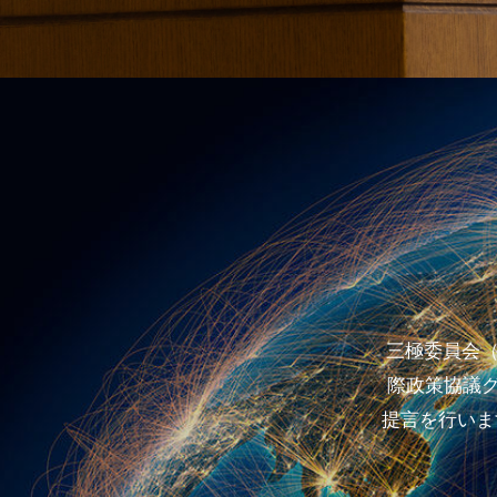
三極委員会（
際政策協議
提言を行いま