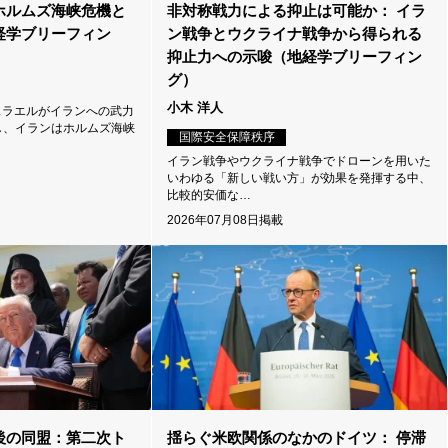
ホルムズ海峡危機と
非対称戦力による抑止は可能か： イラ
経学ブリーフィン
ン戦争とウクライナ戦争から得られる
抑止力への示唆（地経学ブリーフィン
グ）
小木 洋人
イスラエルがイランへの武力
し、イランはホルムズ海峡
国際安全保障秩序
イラン戦争やウクライナ戦争でドローンを用いた
いわゆる「新しい戦い方」が効果を発揮する中、
比較的安価な…
2026年07月08日掲載
後の同盟：第二次ト
揺らぐ米欧関係のなかのドイツ： 停滞