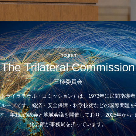
Program
The Trilateral Commission
三極委員会
トライラテラル・コミッション）は、1973年に民間指導
グループです。経済・安全保障・科学技術などの国際問題を
す。年1回の総会と地域会議を開催しており、2025年から
化会館が事務局を担っています。