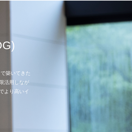
OG)
まで築いてきた
限活用しなが
でより高いイ