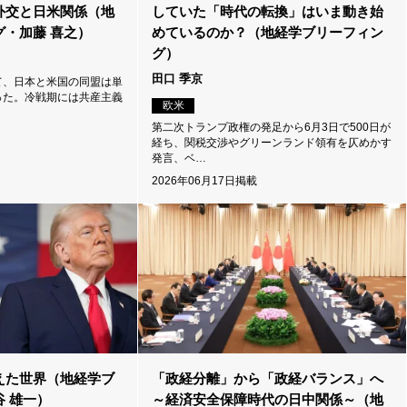
外交と日米関係（地
していた「時代の転換」はいま動き始
・加藤 喜之）
めているのか？（地経学ブリーフィン
グ）
田口 季京
て、日本と米国の同盟は単
った。冷戦期には共産主義
欧米
第二次トランプ政権の発足から6月3日で500日が
経ち、関税交渉やグリーンランド領有を仄めかす
発言、ベ…
2026年06月17日掲載
えた世界（地経学ブ
「政経分離」から「政経バランス」へ
 雄一）
～経済安全保障時代の日中関係～（地