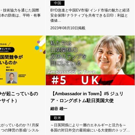
中国
備・技術協力を通じた国際
BYD急進と中国EV市場/ インド市場の魅力と経済
日本の防衛は、平時・有事
安全保障/ ナラティブを共有できる日印：利益と
価値…
2023年08月10日掲載
争が起こっているの
【Ambassador in Town】#5 ジュリ
ンサイト）
ア・ロングボトム駐日英国大使
細谷 雄一
欧米
がっているのか？/ 月探
～日英関係により一層のエネルギーと活力を～
つの陣営の形成/ シスル
各国の対日外交の最前線にいる大使館のトップ…