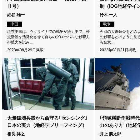
Ⅱ号）
制（IOG地経学イ
細谷 雄一
鈴木 一人
中国
欧米
現在中国は、ウクライナでの戦争が続く中で、外
今回の大統領令をどのよ
交活動を活発化させて自らのグローバルな影響力
の影響をどのように見る
の拡大を試み…
も合意…
2023年08月29日掲載
2023年08月31日掲載
大量破壊兵器から命守る｢センシング｣
｢領域横断作戦時代
日本の実力（地経学ブリーフィング）
力のあり方（地経
相良 祥之
井上 麟太郎