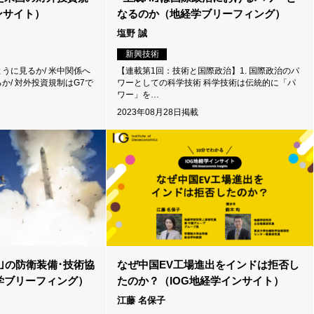
ンサイト）
なるのか（地経学ブリーフィング）
塩野 誠
新興技術
うに見るか/ 米中関係へ
【連載第1回：技術と国際政治】1. 国際政治のパ
か/ 対外投資規制はG7で
ワーとしての科学技術 科学技術は伝統的に「パ
ワー」を…
2023年08月28日掲載
｣の防衛装備･技術協
なぜ中国EV工場進出をインドは拒否し
学ブリーフィング）
たのか？（IOG地経学インサイト）
江藤 名保子