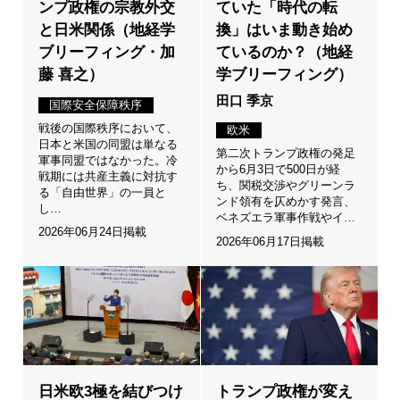
ンプ政権の宗教外交
ていた「時代の転
と日米関係（地経学
換」はいま動き始め
ブリーフィング・加
ているのか？（地経
藤 喜之）
学ブリーフィング）
田口 季京
国際安全保障秩序
戦後の国際秩序において、
欧米
日本と米国の同盟は単なる
第二次トランプ政権の発足
軍事同盟ではなかった。冷
から6月3日で500日が経
戦期には共産主義に対抗す
ち、関税交渉やグリーンラ
る「自由世界」の一員と
ンド領有を仄めかす発言、
し…
ベネズエラ軍事作戦やイ…
2026年06月24日掲載
2026年06月17日掲載
日米欧3極を結びつけ
トランプ政権が変え