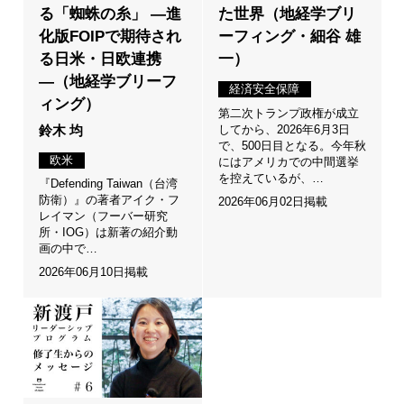
る「蜘蛛の糸」 ―進
た世界（地経学ブリ
化版FOIPで期待され
ーフィング・細谷 雄
る日米・日欧連携
一）
―（地経学ブリーフ
経済安全保障
ィング）
第二次トランプ政権が成立
してから、2026年6月3日
鈴木 均
で、500日目となる。今年秋
欧米
にはアメリカでの中間選挙
を控えているが、…
『Defending Taiwan（台湾
防衛）』の著者アイク・フ
2026年06月02日掲載
レイマン（フーバー研究
所・IOG）は新著の紹介動
画の中で…
2026年06月10日掲載