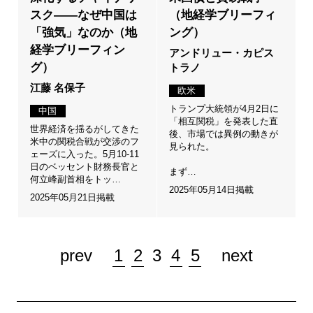
スク――なぜ中国は
（地経学ブリーフィ
「強気」なのか（地
ング）
経学ブリーフィン
アンドリュー・カピス
グ）
トラノ
江藤 名保子
欧米
トランプ大統領が4月2日に
中国
「相互関税」を発表した直
世界経済を揺るがしてきた
後、市場では異例の動きが
米中の関税合戦が交渉のフ
見られた。
ェーズに入った。5月10-11
日のベッセント財務長官と
まず…
何立峰副首相をトッ…
2025年05月14日掲載
2025年05月21日掲載
prev
1
2
3
4
5
next