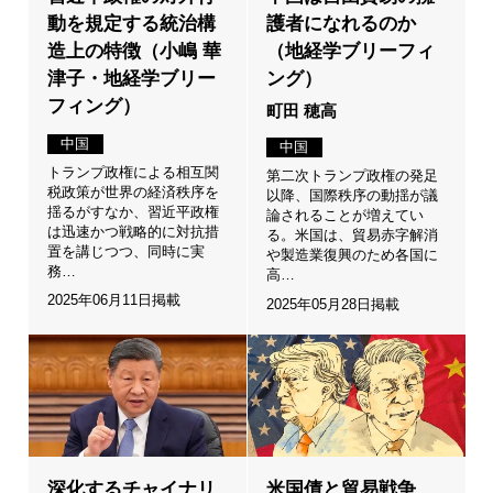
動を規定する統治構
護者になれるのか
造上の特徴（小嶋 華
（地経学ブリーフィ
津子・地経学ブリー
ング）
フィング）
町田 穂高
中国
中国
トランプ政権による相互関
第二次トランプ政権の発足
税政策が世界の経済秩序を
以降、国際秩序の動揺が議
揺るがすなか、習近平政権
論されることが増えてい
は迅速かつ戦略的に対抗措
る。米国は、貿易赤字解消
置を講じつつ、同時に実
や製造業復興のため各国に
務…
高…
2025年06月11日掲載
2025年05月28日掲載
深化するチャイナリ
米国債と貿易戦争