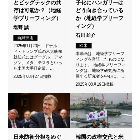
とビッグテックの共
子化にハンガリーは
存は可能か？（地経
どう向き合っている
学ブリーフィング）
か（地経学ブリーフ
ィング）
塩野 誠
石川 雄介
新興技術
欧米
2025年1月20日、ドナル
ド・トランプ氏の米大統領
本動画は、地経学ブリーフ
就任式にはグーグル、アマ
ィングを音読したものにな
ゾン、メタ、テスラといっ
ります。 地経学ブリーフィ
た米国大手IT企業、…
ングは、地経学研究所に所
属する研究者を中心に、…
2025年08月27日掲載
2025年08月19日掲載
日米防衛分担をめぐ
韓国の政権交代と米