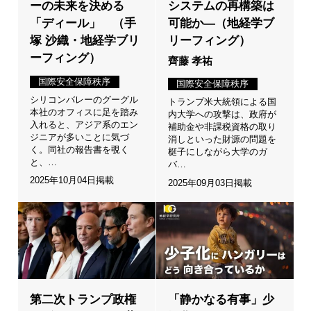
ーの未来を決める
システムの再構築は
「ディール」 （手
可能か―（地経学ブ
塚 沙織・地経学ブリ
リーフィング）
ーフィング）
齊藤 孝祐
国際安全保障秩序
国際安全保障秩序
シリコンバレーのグーグル
トランプ米大統領による国
本社のオフィスに足を踏み
内大学への攻撃は、政府が
入れると、アジア系のエン
補助金や非課税資格の取り
ジニアが多いことに気づ
消しといった財源の問題を
く。同社の報告書を覗く
梃子にしながら大学のガ
と、…
バ…
2025年10月04日掲載
2025年09月03日掲載
第二次トランプ政権
「静かなる有事」少