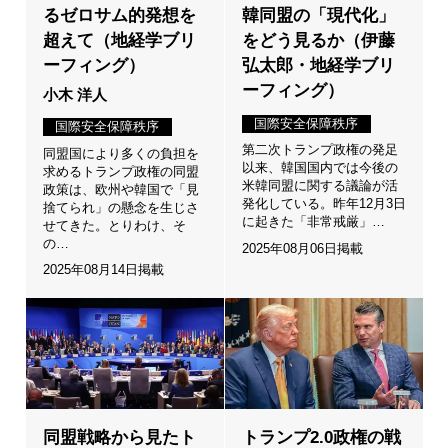
るゼロサム的発想を
韓同盟の「現代化」
超えて（地経学ブリ
をどう見るか（伊藤
ーフィング）
弘太郎・地経学ブリ
ーフィング）
小木 洋人
国際安全保障秩序
国際安全保障秩序
第二次トランプ政権の発足
同盟国により多くの負担を
以来、韓国国内では今後の
求めるトランプ政権の同盟
米韓同盟に関する議論が活
政策は、欧州や韓国で「見
発化している。昨年12月3日
捨てられ」の懸念を生じさ
に起きた「非常戒厳」…
せてきた。とりわけ、そ
の…
2025年08月06日掲載
2025年08月14日掲載
同盟戦略から見たト
トランプ2.0政権の戦