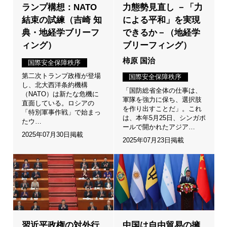
ランプ構想：NATO
力態勢見直し －「力
結束の試練（吉崎 知
による平和」を実現
典・地経学ブリーフ
できるか－（地経学
ィング）
ブリーフィング）
柿原 国治
国際安全保障秩序
第二次トランプ政権が登場
国際安全保障秩序
し、北大西洋条約機構
「国防総省全体の仕事は、
（NATO）は新たな危機に
軍隊を強力に保ち、選択肢
直面している。ロシアの
を作り出すことだ」。これ
「特別軍事作戦」で始まっ
は、本年5月25日、シンガポ
たウ…
ールで開かれたアジア…
2025年07月30日掲載
2025年07月23日掲載
習近平政権の対外行
中国は自由貿易の擁