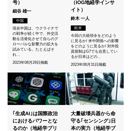
号）
（IOG地経学インサ
イト）
細谷 雄一
鈴木 一人
中国
欧米
現在中国は、ウクライナで
の戦争が続く中で、外交活
今回の大統領令をどのよう
動を活発化させて自らのグ
に見るか/ 米中関係への影響
ローバルな影響力の拡大を
をどのように見るか/ 対外投
試みている。たとえばそ
資規制はG7でも合意してい
れ…
るが日本はどの…
2023年08月29日掲載
2023年08月31日掲載
｢生成AI｣は国際政治
大量破壊兵器から命
におけるパワーとな
守る｢センシング｣日
るのか（地経学ブリ
本の実力（地経学ブ