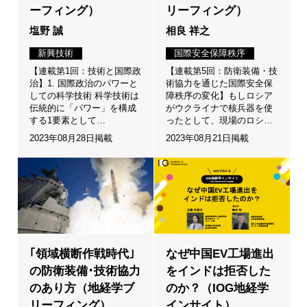
ーフィング）
リーフィング）
塩野 誠
相良 祥之
新興技術
国際安全保障秩序
【連載第1回：技術と国際政
【連載第5回：防衛装備・技
治】1. 国際政治のパワーと
術協力を通じた国際安全保
しての科学技術 科学技術は
障秩序の変化】もしロシア
伝統的に「パワー」を構成
がウクライナで核兵器を使
する1要素として…
ったとして、現場のロシ…
2023年08月28日掲載
2023年08月21日掲載
｢領域横断作戦時代｣
なぜ中国EV工場進出
の防衛装備･技術協力
をインドは拒否した
のあり方（地経学ブ
のか？（IOG地経学
リーフィング）
インサイト）