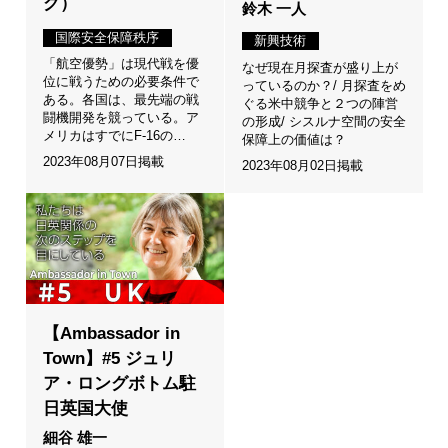
グ）
鈴木 一人
国際安全保障秩序
新興技術
「航空優勢」は現代戦を優
なぜ現在月探査が盛り上が
位に戦うための必要条件で
っているのか？/ 月探査をめ
ある。各国は、最先端の戦
ぐる米中競争と２つの陣営
闘機開発を競っている。ア
の形成/ シスルナ空間の安全
メリカはすでにF-16の…
保障上の価値は？
2023年08月07日掲載
2023年08月02日掲載
【Ambassador in
Town】#5 ジュリ
ア・ロングボトム駐
日英国大使
細谷 雄一