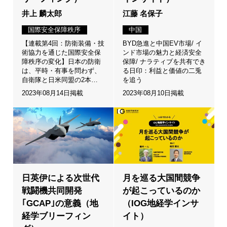
井上 麟太郎
江藤 名保子
国際安全保障秩序
中国
【連載第4回：防衛装備・技
BYD急進と中国EV市場/ イ
術協力を通じた国際安全保
ンド市場の魅力と経済安全
障秩序の変化】日本の防衛
保障/ ナラティブを共有でき
は、平時・有事を問わず、
る日印：利益と価値の二兎
自衛隊と日米同盟の2本…
を追う
2023年08月14日掲載
2023年08月10日掲載
日英伊による次世代
月を巡る大国間競争
戦闘機共同開発
が起こっているのか
｢GCAP｣の意義（地
（IOG地経学インサ
経学ブリーフィン
イト）