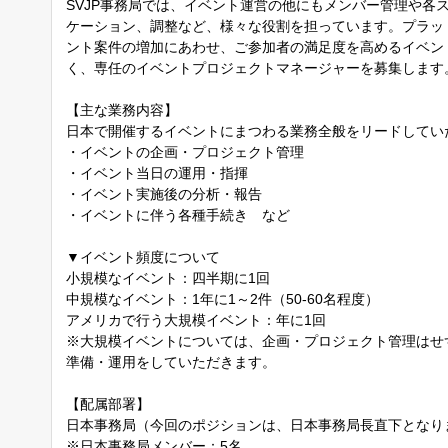
SVJP事務局では、イベント運営の他にもメンバー管理や各
ケーション、調整など、様々な役割を担っています。プラッ
ント案件の増加にあわせ、ご参加者の満足度を高めるイベン
く、専任のイベントプロジェクトマネージャーを募集します
【主な業務内容】
日本で開催するイベントにまつわる業務全般をリードしてい
・イベントの企画・プロジェクト管理
・イベント当日の運用・指揮
・イベント実施後の分析・報告
・イベントに伴う各種手続き など
▼イベント頻度について
小規模なイベント：四半期に1回
中規模なイベント：1年に1～2件（50-60名程度）
アメリカで行う大規模イベント：年に1回
※大規模イベントについては、企画・プロジェクト管理はせ
準備・運用をしていただきます。
【配属部署】
日本事務局（今回のポジションは、日本事務局長直下となり
※日本事務局メンバー：5名