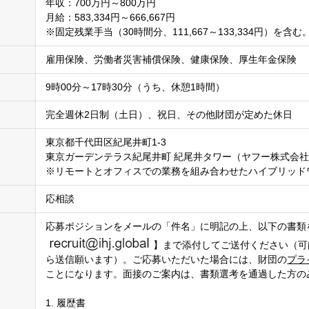
年収：700万円～800万円
月給：583,334円～666,667円
※固定残業手当（30時間分、111,667～133,334円）を
雇用保険、労働者災害補償保険、健康保険、厚生年金保険
9時00分～17時30分（うち、休憩1時間）
完全週休2日制（土日）、祝日、その他財団が定めた休日
東京都千代田区紀尾井町1-3
東京ガーデンテラス紀尾井町 紀尾井タワー（ヤフー株式会
※リモートとオフィスでの業務を組み合わせたハイブリッド
応相談
応募ポジションをメールの「件名」に明記の上、以下の書類を
】まで添付してご送付ください（可
ら送信願います）。ご応募いただいた場合には、財団の
プラ
ことになります。面接のご案内は、書類選考を通過した方の
1. 履歴書