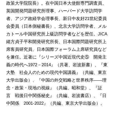
政策大学院院長）。在中国日本大使館専門調査員、
英国開発問題研究所理事、ハーバード大学訪問学
者、アジア政経学会理事長、新日中友好21世紀委員
会委員（日本側秘書長）、北京大学訪問学者、メル
カトール中国研究所上級訪問学者などを歴任。JICA
緒方貞子平和開発研究所長、日本国際問題研究所上
席客員研究員、日本国際フォーラム上席研究員など
を兼任。近著に『シリーズ中国近現代史⑤ 開発主
義の時代へ1972－2014』（共著、岩波新書）、『東
大塾 社会人のための現代中国講義』（共編、東京
大学出版会）、『中国の外交戦略と世界秩序――理
念・政策・現地の視線』（共編、昭和堂）、『証
言 戦後日中関係秘史』（共編、岩波書店）、『日
中関係 2001-2022』（共編、東京大学出版会）。