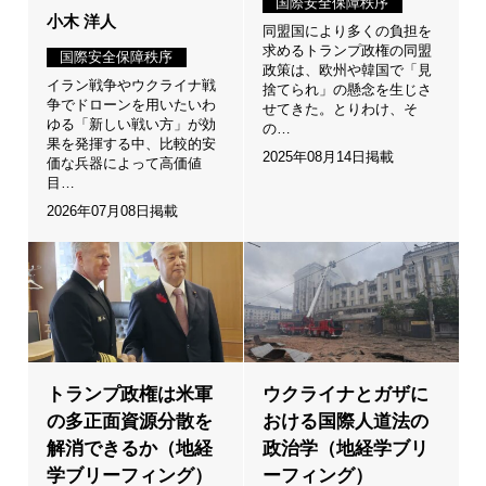
国際安全保障秩序
小木 洋人
同盟国により多くの負担を
求めるトランプ政権の同盟
国際安全保障秩序
政策は、欧州や韓国で「見
イラン戦争やウクライナ戦
捨てられ」の懸念を生じさ
争でドローンを用いたいわ
せてきた。とりわけ、そ
ゆる「新しい戦い方」が効
の…
果を発揮する中、比較的安
2025年08月14日掲載
価な兵器によって高価値
目…
2026年07月08日掲載
トランプ政権は米軍
ウクライナとガザに
の多正面資源分散を
おける国際人道法の
解消できるか（地経
政治学（地経学ブリ
学ブリーフィング）
ーフィング）