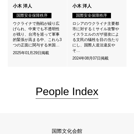
小木 洋人
小木 洋人
国際安全保障秩序
国際安全保障秩序
ウクライナで熱戦が繰り広
ロシアのウクライナ主要都
げられ、中東でも不透明性
市に対するミサイル攻撃や
が残り、台湾を巡って軍事
イスラエルのガザ侵攻によ
的緊張が高まる中、これら3
る文民の犠牲を目の当たり
つの正面に関与する米国…
にし、国際人道法違反や
そ…
2025年01月29日掲載
2024年08月07日掲載
People Index
国際文化会館