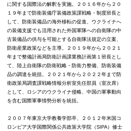
に関する国際法の解釈を実施。２０１６年から２０
１９年まで防衛装備庁装備政策課戦略・制度班長と
して、防衛装備品の海外移転の促進、ウクライナへ
の装備支援でも活用された外国軍隊への自衛隊の中
古装備品の供与を可能とする自衛隊法規定の立案、
防衛産業政策などを主導。２０１９年から２０２１
年まで整備計画局防衛計画課業務計画第１班長とし
て、陸上自衛隊の防衛戦略・防衛力整備、防衛装備
品の調達を統括。２０２１年から２０２２年まで防
衛政策局調査課戦略情報分析室先任部員（室次席）
として、ロシアのウクライナ侵略、中国の軍事動向
を含む国際軍事情勢分析を統括。
２００７年東京大学教養学部卒、２０１２年米国コ
ロンビア大学国際関係公共政策大学院（SIPA）修士