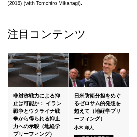
(2016) (with Tomohiro Mikanagi).
注目コンテンツ
非対称戦力による抑
日米防衛分担をめぐ
止は可能か： イラン
るゼロサム的発想を
戦争とウクライナ戦
超えて（地経学ブリ
争から得られる抑止
ーフィング）
力への示唆（地経学
小木 洋人
ブリーフィング）