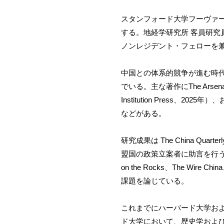
スタンフォード大学フーヴァーフェロー
する。地経学研究所 客員研
ノンレジデント・フェローを
中国との体系的競争が進む時
でいる。主な著作にThe Arsenal of De
Institution Press、2025年）、お
などがある。
研究成果は The China Qua
盟国の政策立案者に助言を行うとともに、The
on the Rocks、The W
課題を論じている。
これまでにハーバード大学お
ド大学において、歴史学およ