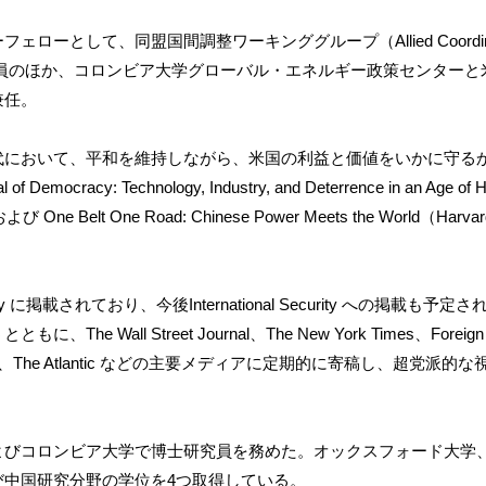
として、同盟国間調整ワーキンググループ（Allied Coordination
究員のほか、コロンビア大学グローバル・エネルギー政策センターと
兼任。
代において、平和を維持しながら、米国の利益と価値をいかに守る
mocracy: Technology, Industry, and Deterrence in an Age o
よび One Belt One Road: Chinese Power Meets the World（Harva
rterly に掲載されており、今後International Security への掲
 Wall Street Journal、The New York Times、Foreign Af
ire China、The Atlantic などの主要メディアに定期的に寄稿し、
よびコロンビア大学で博士研究員を務めた。オックスフォード大学
び中国研究分野の学位を4つ取得している。